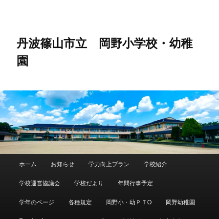
メ
イ
ン
コ
丹波篠山市立 岡野小学校・幼稚
ン
園
テ
ン
ツ
へ
移
動
メ
ホーム
お知らせ
学力向上プラン
学校紹介
イ
ン
学校運営協議会
学校だより
年間行事予定
メ
ニ
学年のページ
各種規定
岡野小・幼ＰＴO
岡野幼稚園
ュ