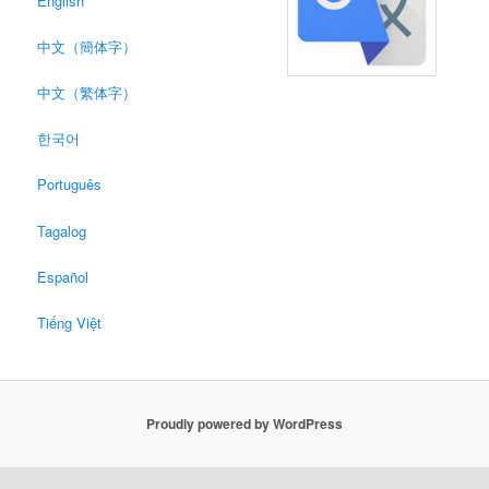
English
中文（簡体字）
中文（繁体字）
한국어
Português
Tagalog
Españo
l
Tiếng Việt
Proudly powered by WordPress