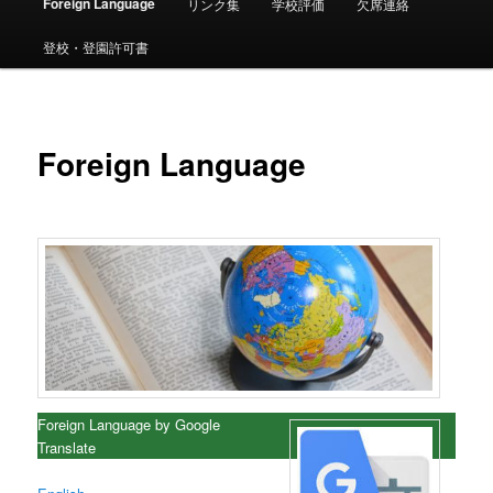
ー
Foreign Language
リンク集
学校評価
欠席連絡
登校・登園許可書
Foreign Language
Foreign Language by Google
Translate