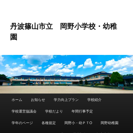
メ
イ
ン
コ
丹波篠山市立 岡野小学校・幼稚
ン
園
テ
ン
ツ
へ
移
動
メ
ホーム
お知らせ
学力向上プラン
学校紹介
イ
ン
学校運営協議会
学校だより
年間行事予定
メ
ニ
学年のページ
各種規定
岡野小・幼ＰＴO
岡野幼稚園
ュ