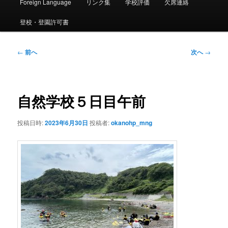
ー
Foreign Language
リンク集
学校評価
欠席連絡
登校・登園許可書
投
←
前へ
次へ
→
稿
ナ
ビ
ゲ
自然学校５日目午前
ー
シ
投稿日時:
2023年6月30日
投稿者:
okanohp_mng
ョ
ン