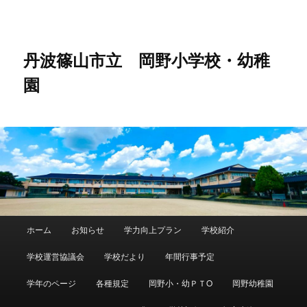
メ
イ
ン
コ
丹波篠山市立 岡野小学校・幼稚
ン
園
テ
ン
ツ
へ
移
動
メ
ホーム
お知らせ
学力向上プラン
学校紹介
イ
ン
学校運営協議会
学校だより
年間行事予定
メ
ニ
学年のページ
各種規定
岡野小・幼ＰＴO
岡野幼稚園
ュ