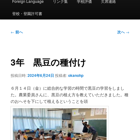
ー
Foreign Language
リンク集
学校評価
欠席連絡
登校・登園許可書
投
←
前へ
次へ
→
稿
ナ
ビ
ゲ
3年 黒豆の種付け
ー
シ
投稿日時:
2024年6月24日
投稿者:
okanohp
ョ
ン
６月１４日（金）に総合的な学習の時間で黒豆の学習をしまし
た。農業委員さんに、黒豆の植え方を教えていただきました。種
のおへそを下にして植えるということを頭