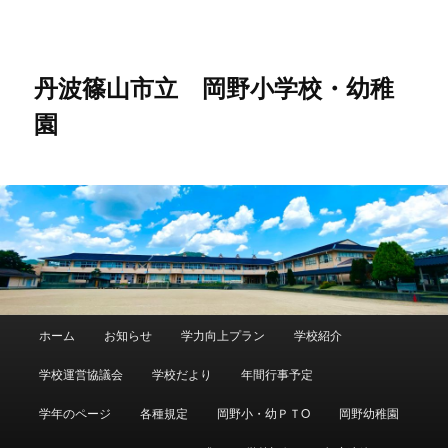
メ
イ
ン
コ
丹波篠山市立 岡野小学校・幼稚
ン
園
テ
ン
ツ
へ
移
動
メ
ホーム
お知らせ
学力向上プラン
学校紹介
イ
ン
学校運営協議会
学校だより
年間行事予定
メ
ニ
学年のページ
各種規定
岡野小・幼ＰＴO
岡野幼稚園
ュ