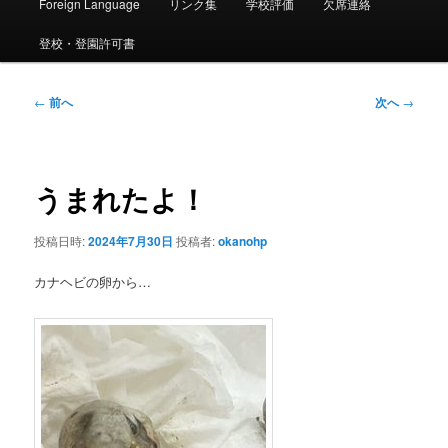
ー
Foreign Language
リンク集
学校評価
欠席連絡
登校・登園許可書
投
←
前へ
次へ
→
稿
ナ
ビ
ゲ
うまれたよ！
ー
シ
投稿日時:
2024年7月30日
投稿者:
okanohp
ョ
ン
カナヘビの卵から…