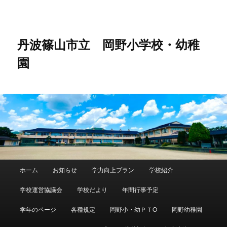
メ
イ
ン
コ
丹波篠山市立 岡野小学校・幼稚
ン
園
テ
ン
ツ
へ
移
動
メ
ホーム
お知らせ
学力向上プラン
学校紹介
イ
ン
学校運営協議会
学校だより
年間行事予定
メ
ニ
学年のページ
各種規定
岡野小・幼ＰＴO
岡野幼稚園
ュ