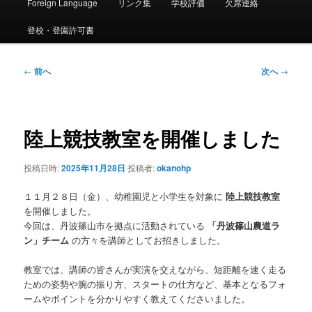
ー
Foreign Language
リンク集
学校評価
欠席連絡
登校・登園許可書
投
←
前へ
次へ
→
稿
ナ
ビ
ゲ
陸上競技教室を開催しました
ー
シ
投稿日時:
2025年11月28日
投稿者:
okanohp
ョ
ン
１１月２８日（金）、幼稚園児と小学生を対象に
陸上競技教室
を開催しました。
今回は、丹波篠山市を拠点に活動されている
「丹波篠山農道ラ
ン」チーム
の方々を講師としてお招きしました。
教室では、講師の皆さんが実演を交えながら、短距離を速く走る
ための姿勢や腕の振り方、スタートの仕方など、基本となるフォ
ームやポイントを分かりやすく教えてくださいました。